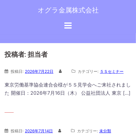
コ
オグラ金属株式会社
ン
テ
ン
ツ
へ
ス
投稿者:
担当者
キ
ッ
投稿日:
2026年7月22日
カテゴリー:
５Ｓセミナー
プ
東京労働基準協会連合会様が５Ｓ見学会へご来社されまし
た 開催日：2026年7月16日（木） 公益社団法人 東京 […]
投稿日:
2026年7月14日
カテゴリー:
未分類