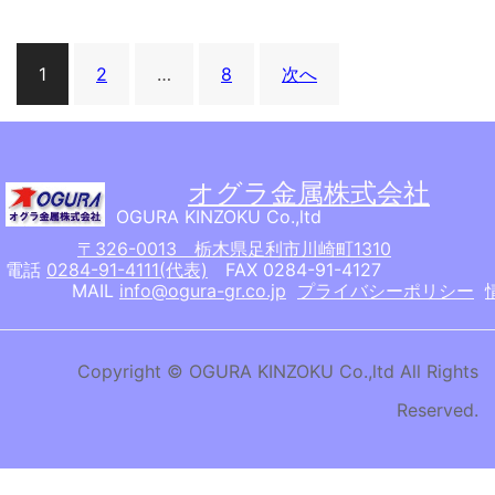
投
1
2
…
8
次へ
稿
ナ
ビ
ゲ
オグラ金属株式会社
ー
OGURA KINZOKU Co.,ltd
〒326-0013 栃木県足利市川崎町1310
シ
電話
0284-91-4111(代表)
FAX 0284-91-4127
ョ
MAIL
info@ogura-gr.co.jp
プライバシーポリシー
ン
Copyright © OGURA KINZOKU Co.,ltd All Rights
Reserved.