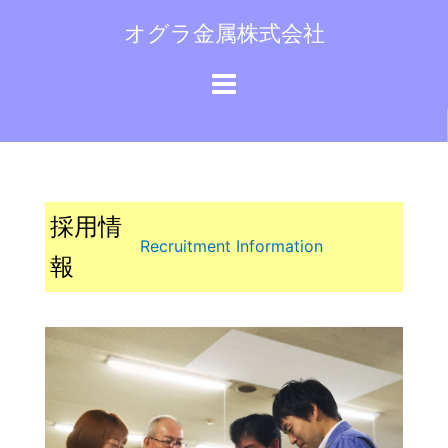
コ
オグラ金属株式会社
ン
テ
ン
ツ
へ
ス
キ
採用情
ッ
Recruitment Information
プ
報