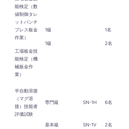
能検定（数
値制御タレ
ットパンチ
プレス板金
1級
1名
作業）
1級
2名
工場板金技
能検定（機
械板金作
業）
半自動溶接
（マグ溶
専門級
SN-1H
6名
接）技能者
評価試験
基本級
SN-1V
2名