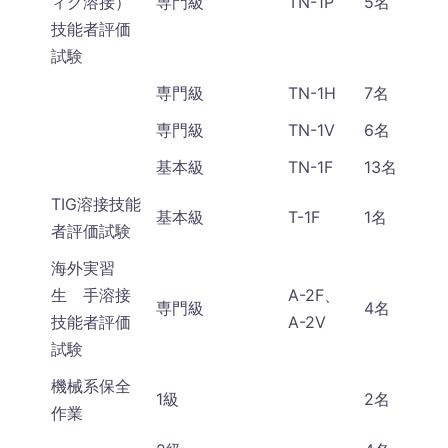
ィグ溶接）
専門級
TN-1P
5名
技能者評価
試験
専門級
TN-1H
7名
専門級
TN-1V
6名
基本級
TN-1F
13名
TIG溶接技能
基本級
T-1F
1名
者評価試験
海外実習
生 手溶接
A-2F、
専門級
4名
技能者評価
A-2V
試験
機械系保全
1級
2名
作業