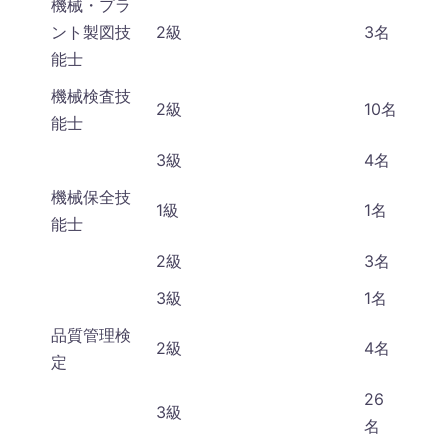
機械・プラ
ント製図技
2級
3名
能士
機械検査技
2級
10名
能士
3級
4名
機械保全技
1級
1名
能士
2級
3名
3級
1名
品質管理検
2級
4名
定
26
3級
名