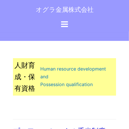
コ
オグラ金属株式会社
ン
テ
ン
ツ
へ
ス
キ
人財育
ッ
Human resource development
プ
成・保
and
Possession qualification
有資格