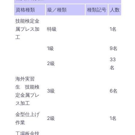
資格種類
級／種類
種類記号
人数
技能検定金
属プレス加
特級
1名
工
1級
9名
33
2級
名
海外実習
生 技能検
3級
6名
定金属プレ
ス加工
金型仕上げ
2級
1名
作業
工場板金技