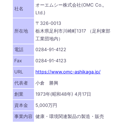
オーエムシー株式会社(OMC Co.,
社名
Ltd.)
〒326-0013
所在地
栃木県足利市川崎町1317 （足利東部
工業団地内）
電話
0284-91-4122
Fax
0284-91-4123
URL
https://www.omc-ashikaga.jp/
代表者
小倉 勝興
創業
1973年(昭和48年) 4月17日
資本金
5,000万円
事業内容
健康・環境関連製品の製造・販売