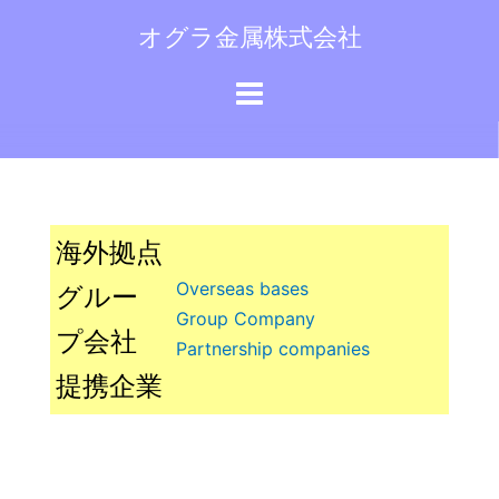
コ
オグラ金属株式会社
ン
テ
ン
ツ
へ
ス
キ
海外拠点
ッ
プ
Overseas bases
グルー
Group Company
プ会社
Partnership companies
提携企業