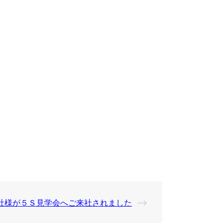
社様が５Ｓ見学会へご来社されました
⟶