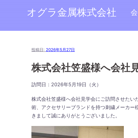
コ
オグラ金属株式会社
会
ン
テ
ン
ツ
へ
投稿日:
2026年5月27日
ス
キ
株式会社笠盛様へ会社
ッ
プ
訪問日：2026年5月19日（火）
株式会社笠盛様へ会社見学会にご訪問させたい
術、アクセサリーブランドを持つ刺繍メーカー
きまして誠にありがとうございました。