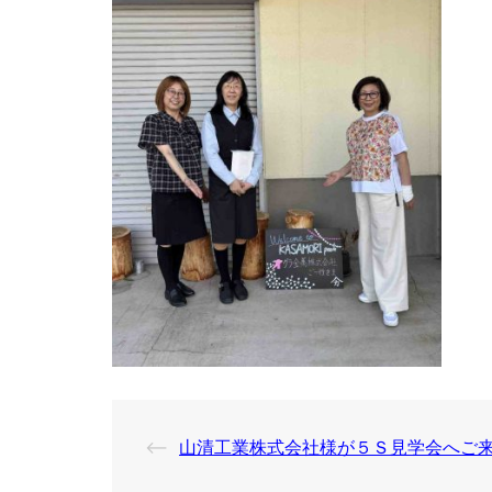
投
⟵
山清工業株式会社様が５Ｓ見学会へご