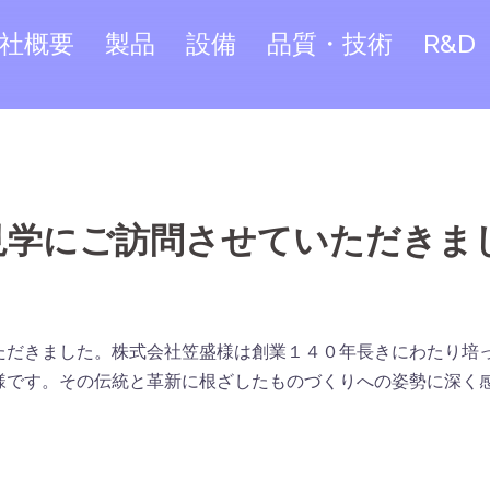
社概要
製品
設備
品質・技術
R&D
見学にご訪問させていただきま
ただきました。株式会社笠盛様は創業１４０年長きにわたり培
様です。その伝統と革新に根ざしたものづくりへの姿勢に深く