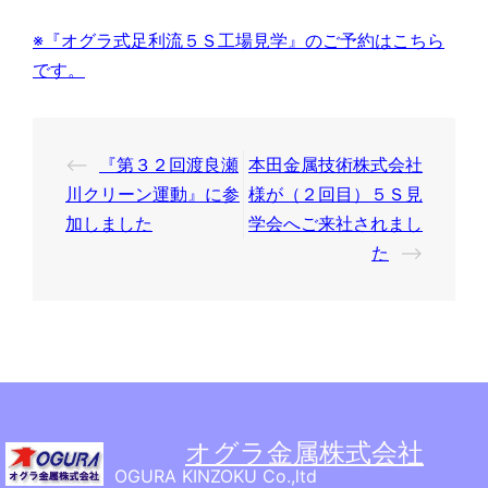
※『オグラ式足利流５Ｓ工場見学』のご予約はこちら
です。
投
⟵
『第３２回渡良瀬
本田金属技術株式会社
稿
川クリーン運動』に参
様が（２回目）５Ｓ見
ナ
加しました
学会へご来社されまし
た
⟶
ビ
ゲ
ー
シ
ョ
ン
オグラ金属株式会社
OGURA KINZOKU Co.,ltd