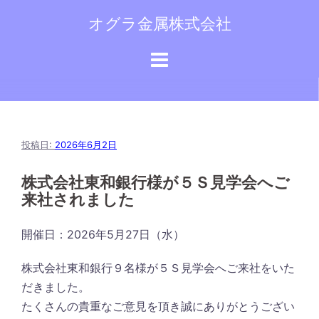
コ
オグラ金属株式会社
ン
テ
ン
ツ
へ
ス
キ
投稿日:
2026年6月2日
ッ
株式会社東和銀行様が５Ｓ見学会へご
プ
来社されました
開催日：2026年5月27日（水）
株式会社東和銀行９名様が５Ｓ見学会へご来社をいた
だきました。
たくさんの貴重なご意見を頂き誠にありがとうござい