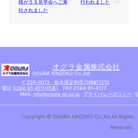
稿
様が５Ｓ見学会へご来
行われました
⟶
ナ
社されました
ビ
ゲ
ー
シ
ョ
オグラ金属株式会社
ン
OGURA KINZOKU Co.,ltd
〒326-0013 栃木県足利市川崎町1310
電話
0284-91-4111(代表)
FAX 0284-91-4127
MAIL
info@ogura-gr.co.jp
プライバシーポリシー
Copyright © OGURA KINZOKU Co.,ltd All Rights
Reserved.