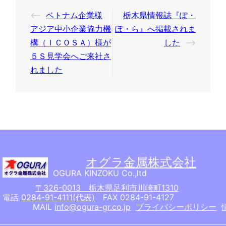
投
⟵
ベトナム企業様
栃木県情報誌『ぽ・
稿
アジア中小企業協力機
ぽ・ら』へ掲載されま
ナ
構（ＩＣＯＳＡ）様が
した
⟶
５Ｓ見学会へご来社さ
ビ
れました
ゲ
ー
シ
ョ
ン
オグラ金属株式会社
OGURA KINZOKU Co.,ltd
〒326-0013 栃木県足利市川崎町1310
電話
0284-91-4111(代表)
FAX 0284-91-4127
MAIL
info@ogura-gr.co.jp
プライバシーポリシー