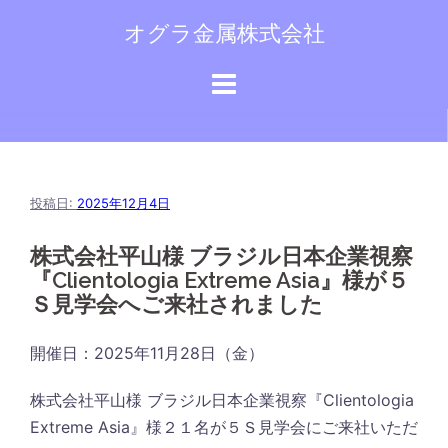
コ
オグラ金属株式会社
ン
テ
ン
ツ
へ
ス
キ
投稿日:
2025年12月4日
ッ
株式会社平山様 ブラジル日本企業視察
プ
『Clientologia Extreme Asia』様が５
Ｓ見学会へご来社されました
開催日：2025年11月28日（金）
株式会社平山様 ブラジル日本企業視察『Clientologia
Extreme Asia』様２１名が５Ｓ見学会にご来社いただ