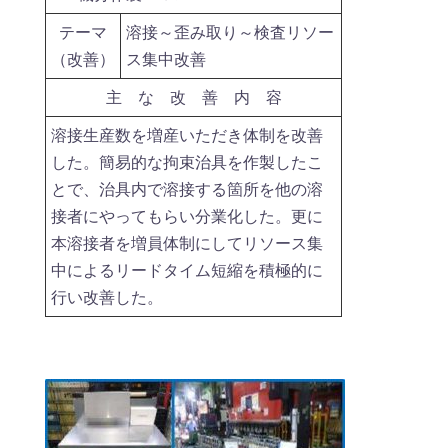
テーマ
溶接～歪み取り～検査リソー
（改善）
ス集中改善
主 な 改 善 内 容
溶接生産数を増産いただき体制を改善
した。簡易的な拘束治具を作製したこ
とで、治具内で溶接する箇所を他の溶
接者にやってもらい分業化した。更に
本溶接者を増員体制にしてリソース集
中によるリードタイム短縮を積極的に
行い改善した。