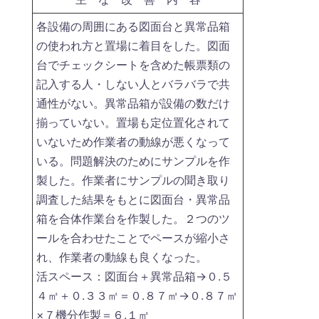
各設備の周囲にある図面台と異常品箱
の使われ方と置場に着目をした。図面
台でチェックシートを含めた帳票類の
記入する人・しない人とバラバラで共
通性がない。異常品箱が設備の数だけ
揃っていない。置場も定位置化されて
いないため作業者の動線が悪くなって
いる。問題解決のためにサンプルを作
製した。作業者にサンプルの聞き取り
調査した結果をもとに図面台・異常品
箱を合体作業台を作製した。２つのツ
ールを合わせたことでペースが縮小さ
れ、作業者の動線も良くなった。
活スペース：図面台＋異常品箱→０.５
４㎡＋０.３３㎡＝０.８７㎡→０.８７㎡
×７機分作製＝６.１㎡