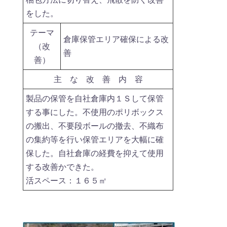
をした。
テーマ
倉庫保管エリア確保による改
（改
善
善）
主 な 改 善 内 容
製品の保管を自社倉庫内１Ｓして保管
する事にした。不使用のポリボックス
の搬出、不要段ボールの撤去、不織布
の集約等を行い保管エリアを大幅に確
保した。自社倉庫の経費を抑えて使用
する改善かできた。
活スペース：１６５㎡