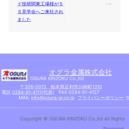
稿
ド技研関東工場様が５
⟶
ナ
Ｓ見学会へご来社され
ました
ビ
ゲ
ー
シ
ョ
ン
オグラ金属株式会社
OGURA KINZOKU Co.,ltd
〒326-0013 栃木県足利市川崎町1310
電話
0284-91-4111(代表)
FAX 0284-91-4127
MAIL
info@ogura-gr.co.jp
プライバシーポリシー
Copyright © OGURA KINZOKU Co.,ltd All Rights
Reserved.