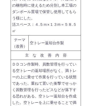
の梱包時に使えるため分別し本工場の
ダンボール置場で保管し使用してもら
う様にした。
活スペース：４.５ｍ×１３m＝５８.５
㎡
テーマ
空トレー返却台作製
（改善）
主 な 改 善 内 容
ＤＤコン作製時、員数管理を行ってい
る空トレーの返却場所がなく、満トレ
ーの上に乗せて作業を行っている状態
であった。重ねて置いた衝撃でせっか
く因数管理を行ったビスなどが落下す
る恐れがある。空トレー返却台を作成
した。空トレーを上に乗せることで満