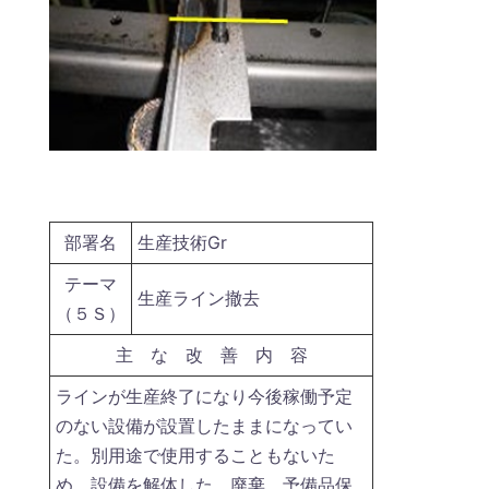
部署名
生産技術Gr
テーマ
生産ライン撤去
（５Ｓ）
主 な 改 善 内 容
ラインが生産終了になり今後稼働予定
のない設備が設置したままになってい
た。別用途で使用することもないた
め、設備を解体した。廃棄、予備品保