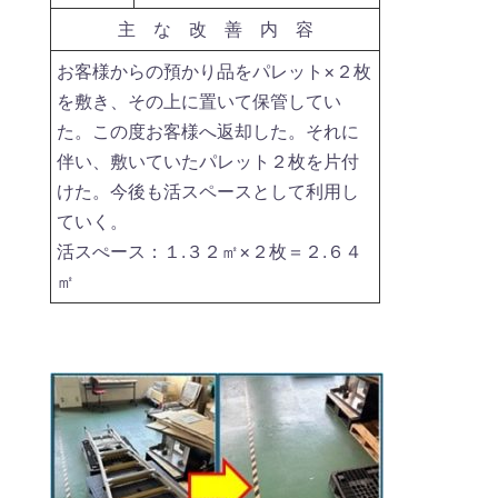
主 な 改 善 内 容
お客様からの預かり品をパレット×２枚
を敷き、その上に置いて保管してい
た。この度お客様へ返却した。それに
伴い、敷いていたパレット２枚を片付
けた。今後も活スペースとして利用し
ていく。
活スぺース：１.３２㎡×２枚＝２.６４
㎡