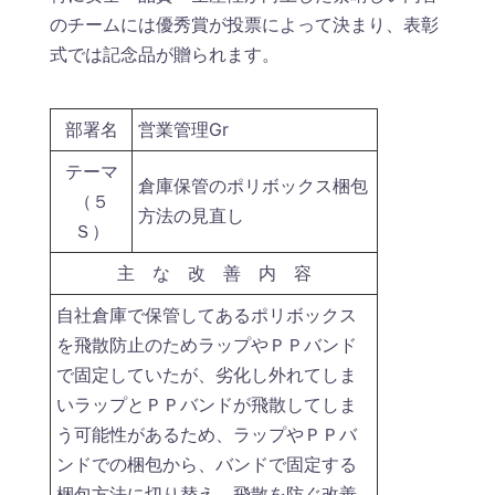
のチームには優秀賞が投票によって決まり、表彰
式では記念品が贈られます。
部署名
営業管理Gr
テーマ
倉庫保管のポリボックス梱包
（５
方法の見直し
Ｓ）
主 な 改 善 内 容
自社倉庫で保管してあるポリボックス
を飛散防止のためラップやＰＰバンド
で固定していたが、劣化し外れてしま
いラップとＰＰバンドが飛散してしま
う可能性があるため、ラップやＰＰバ
ンドでの梱包から、バンドで固定する
梱包方法に切り替え、飛散を防ぐ改善