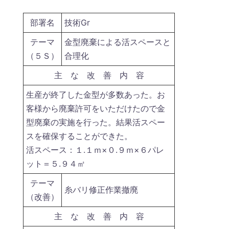
部署名
技術Gr
テーマ
金型廃棄による活スペースと
（５Ｓ）
合理化
主 な 改 善 内 容
生産が終了した金型が多数あった。お
客様から廃棄許可をいただけたので金
型廃棄の実施を行った。結果活スペー
スを確保することができた。
活スペース：１.１ｍ×０.９ｍ×６パレ
ット＝５.９４㎡
テーマ
糸バリ修正作業撤廃
（改善）
主 な 改 善 内 容