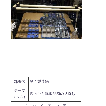
部署名
第４製造Gr
テーマ
図面台と異常品箱の見直し
（５Ｓ）
主 な 改 善 内 容