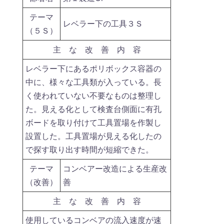
テーマ
レベラー下の工具３Ｓ
（５Ｓ）
主 な 改 善 内 容
レベラー下にあるポリボックス容器の
中に、様々な工具類が入っている。長
く使われていない不要なものは整理し
た。見える化として検査台側面に有孔
ボードを取り付けて工具置場を作製し
設置した。工具置場が見える化したの
で探す取り出す時間が短縮できた。
テーマ
コンベアー改造による生産改
（改善）
善
主 な 改 善 内 容
使用しているコンベアの流入速度が速