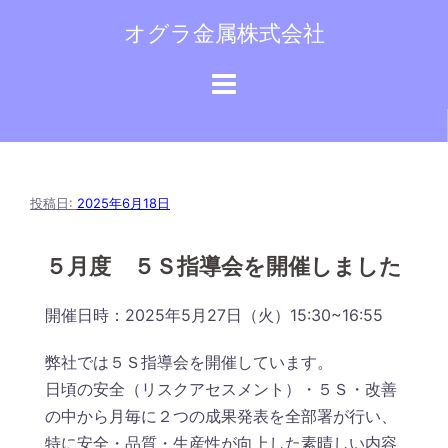
コ
オグラ金属株式会社
ン
テ
ン
ツ
へ
ス
キ
投稿日:
2025年6月18日
ッ
プ
５月度 ５Ｓ指導会を開催しました
開催日時：2025年5月27日（火）15:30~16:55
弊社では５Ｓ指導会を開催しています。
日頃の安全（リスクアセスメント）・５Ｓ・改善
の中から月毎に２つの成果発表を全部署が行い、
特に安全・品質・生産性が向上した素晴しい内容