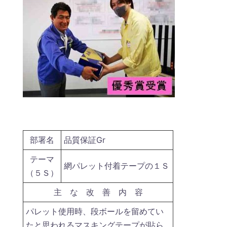
部署名
品質保証Gr
テーマ
網パレット付着テープの１Ｓ
（５Ｓ）
主 な 改 善 内 容
パレット使用時、段ボールを留めてい
たと思われるマスキングテープが貼ら