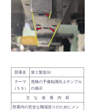
部署名
第２製造Gr
テーマ
危険の予備知識向上サンプル
（５Ｓ）
の掲示
主 な 改 善 内 容
部署内の安全な職場造りのためにメン