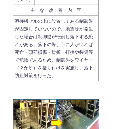
主 な 改 善 内 容
溶接機セルの上に設置してある制御盤
が固定していないので、地震等が発生
した場合は制御盤が転倒し落下する恐
れがある。落下の際、下に人がいれば
死亡・頭部損傷・骨折・打撲や裂傷等
で危険であるため、制御盤をワイヤー
（２か所）を括り付けを実施し、落下
防止対策を行った。