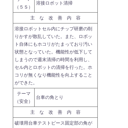
溶接ロボット清掃
（５Ｓ）
主 な 改 善 内 容
溶接ロボットセル内にチップ研磨の削
りかすが散乱していた。また、ロボッ
ト自体にもホコリがたまっており汚い
状態となっていた。機能性が低下して
しまうので週末清掃の時間を利用し、
セル内とロボットの清掃を行った。ホ
コリが無くなり機能性を向上すること
ができた。
テーマ
台車の角とり
（安全）
主 な 改 善 内 容
破壊用台車テストピース固定部の角が