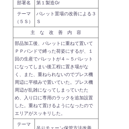
部署名
第１製造Gr
テーマ
パレット置場の改善による３
（５Ｓ）
Ｓ
主 な 改 善 内 容
部品加工後、パレットに重ねて置いて
ＰＰバンドで縛った荷姿にするが、１
回の生産でパレットが４～５パレット
になってしまい後工程に置き場がな
く、また、重ねられないのでプレス機
周辺に平積みで置いていた。プレス機
周辺が乱雑になってしまっていたた
め、入り口に専用のラックを追加設置
した。重ねて置けるようになったので
エリアがスッキリした。
テーマ
吊りチェーン保管方法改善