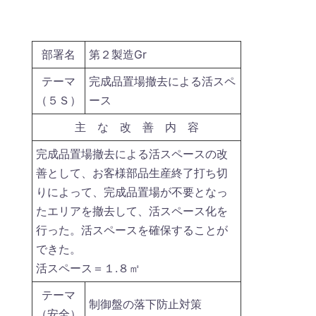
部署名
第２製造Gr
テーマ
完成品置場撤去による活スペ
（５Ｓ）
ース
主 な 改 善 内 容
完成品置場撤去による活スペースの改
善として、お客様部品生産終了打ち切
りによって、完成品置場が不要となっ
たエリアを撤去して、活スペース化を
行った。活スペースを確保することが
できた。
活スペース＝１.８㎡
テーマ
制御盤の落下防止対策
（安全）