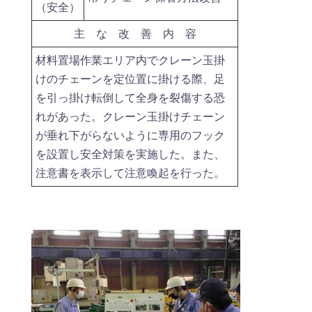
（安全）
主 な 改 善 内 容
材料置場作業エリア内でクレーン玉掛
けのチェーンを定位置に掛ける際、足
を引っ掛け転倒して全身を裂傷する恐
れがあった。クレーン玉掛けチェーン
が垂れ下がらないように専用のフック
を設置し安全対策を実施した。また、
注意書を表示して注意喚起を行った。