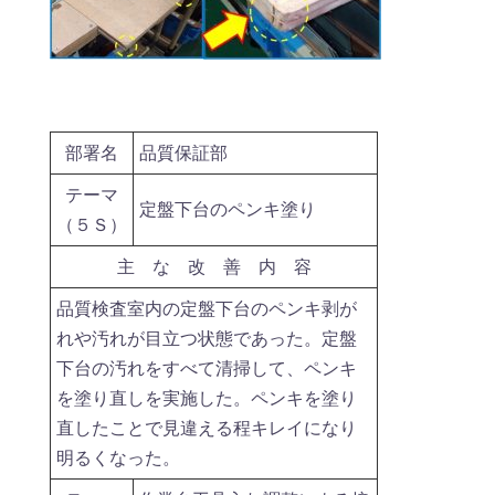
部署名
品質保証部
テーマ
定盤下台のペンキ塗り
（５Ｓ）
主 な 改 善 内 容
品質検査室内の定盤下台のペンキ剥が
れや汚れが目立つ状態であった。定盤
下台の汚れをすべて清掃して、ペンキ
を塗り直しを実施した。ペンキを塗り
直したことで見違える程キレイになり
明るくなった。