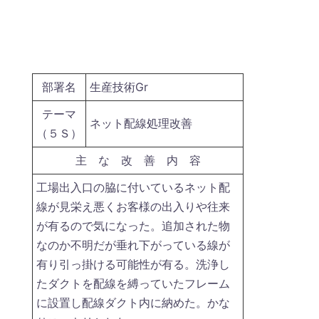
部署名
生産技術Gr
テーマ
ネット配線処理改善
（５Ｓ）
主 な 改 善 内 容
工場出入口の脇に付いているネット配
線が見栄え悪くお客様の出入りや往来
が有るので気になった。追加された物
なのか不明だが垂れ下がっている線が
有り引っ掛ける可能性が有る。洗浄し
たダクトを配線を縛っていたフレーム
に設置し配線ダクト内に納めた。かな