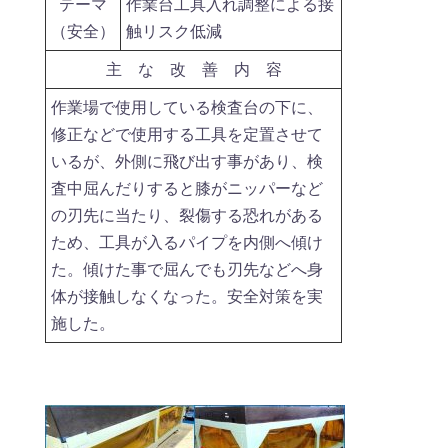
テーマ
作業台工具入れ調整による接
（安全）
触リスク低減
主 な 改 善 内 容
作業場で使用している検査台の下に、
修正などで使用する工具を定置させて
いるが、外側に飛び出す事があり、検
査中屈んだりすると膝がニッパーなど
の刃先に当たり、裂傷する恐れがある
ため、工具が入るパイプを内側へ傾け
た。傾けた事で屈んでも刃先などへ身
体が接触しなくなった。安全対策を実
施した。