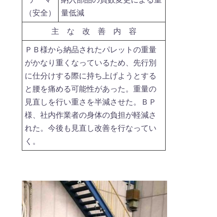
（安全）
量低減
主 な 改 善 内 容
ＰＢ様から納品されたパレットの重量
がかなり重くなっているため、先行別
に仕分けする際に持ち上げようとする
と腰を痛める可能性があった。重量の
見直しを行い重さを半減させた。ＢＰ
様、社内作業者の身体の負担が軽減さ
れた。今後も見直し改善を行なってい
く。