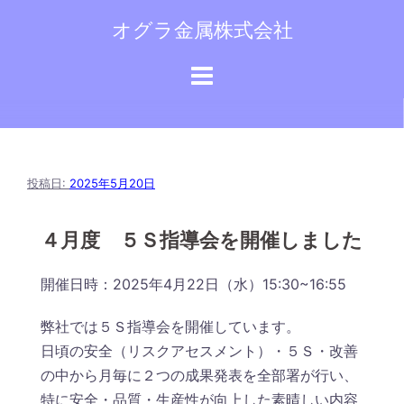
コ
オグラ金属株式会社
ン
テ
ン
ツ
へ
ス
キ
投稿日:
2025年5月20日
ッ
プ
４月度 ５Ｓ指導会を開催しました
開催日時：2025年4月22日（水）15:30~16:55
弊社では５Ｓ指導会を開催しています。
日頃の安全（リスクアセスメント）・５Ｓ・改善
の中から月毎に２つの成果発表を全部署が行い、
特に安全・品質・生産性が向上した素晴しい内容