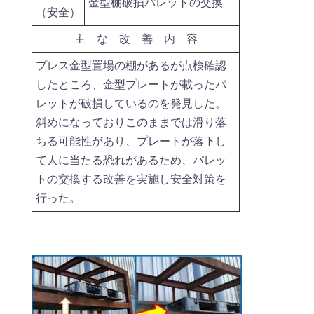
金型棚破損パレットの交換
（安全）
主 な 改 善 内 容
プレス金型置場の棚があるが点検確認
したところ、金型プレートが載ったパ
レットが破損しているのを発見した。
斜めになっておりこのままでは滑り落
ちる可能性があり、プレートが落下し
て人に当たる恐れがあるため、パレッ
トの交換する改善を実施し安全対策を
行った。