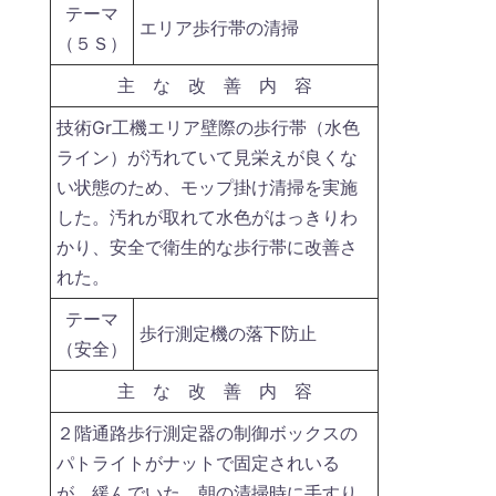
テーマ
エリア歩行帯の清掃
（５Ｓ）
主 な 改 善 内 容
技術Gr工機エリア壁際の歩行帯（水色
ライン）が汚れていて見栄えが良くな
い状態のため、モップ掛け清掃を実施
した。汚れが取れて水色がはっきりわ
かり、安全で衛生的な歩行帯に改善さ
れた。
テーマ
歩行測定機の落下防止
（安全）
主 な 改 善 内 容
２階通路歩行測定器の制御ボックスの
パトライトがナットで固定されいる
が、緩んでいた。朝の清掃時に手すり