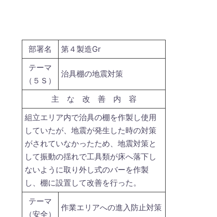
部署名
第４製造Gr
テーマ
治具棚の地震対策
（５Ｓ）
主 な 改 善 内 容
組立エリア内で治具の棚を作製し使用
していたが、地震が発生した時の対策
がされていなかったため、地震対策と
して振動の揺れで工具類が床へ落下し
ないように取り外し式のバーを作製
し、棚に設置して改善を行った。
テーマ
作業エリアへの進入防止対策
（安全）