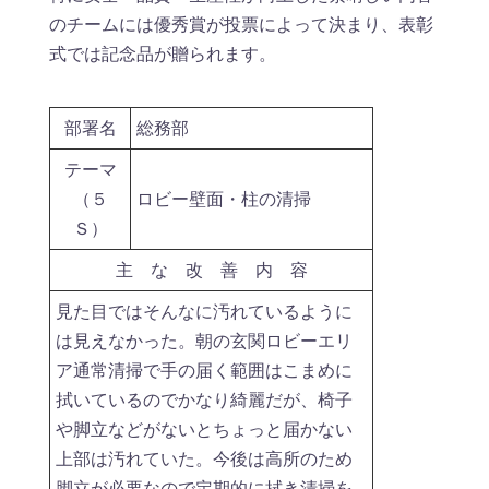
のチームには優秀賞が投票によって決まり、表彰
式では記念品が贈られます。
部署名
総務部
テーマ
（５
ロビー壁面・柱の清掃
Ｓ）
主 な 改 善 内 容
見た目ではそんなに汚れているように
は見えなかった。朝の玄関ロビーエリ
ア通常清掃で手の届く範囲はこまめに
拭いているのでかなり綺麗だが、椅子
や脚立などがないとちょっと届かない
上部は汚れていた。今後は高所のため
脚立が必要なので定期的に拭き清掃を